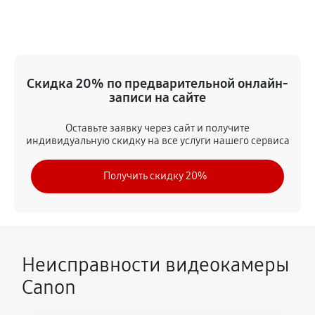
Замена дисплея (экрана)
1440 руб
60 минут
Замена аккумулятора
Скидка 20% по предварительной онлайн-
720 руб
60 минут
записи на сайте
Замена микрофона
Оставьте заявку через сайт и получите
индивидуальную скидку на все услуги нашего сервиса
1310 руб
60 минут
Получить скидку 20%
Замена кнопки включения
1260 руб
60 минут
Замена шлейфа фокусировки
1620 руб
60 минут
Неисправности видеокамеры
Canon