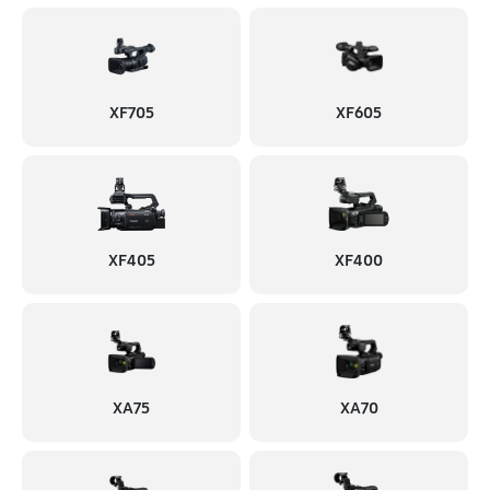
XF705
XF605
XF405
XF400
XA75
XA70