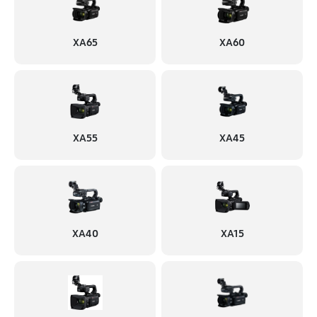
XA65
XA60
XA55
XA45
XA40
XA15