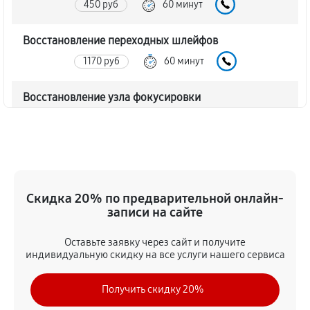
450 руб
60 минут
Восстановление переходных шлейфов
1170 руб
60 минут
Восстановление узла фокусировки
360 руб
60 минут
Ремонт диафрагмы объектива Canon EF-M 28mm
f/3.5 Macro IS STM
720 руб
60 минут
Скидка 20% по предварительной онлайн-
записи на сайте
Восстановление после попадания влаги
Оставьте заявку через сайт и получите
1350 руб
60 минут
индивидуальную скидку на все услуги нашего сервиса
Чистка от пыли объектива Canon EF-M 28mm f/3.5
Получить скидку 20%
Macro IS STM