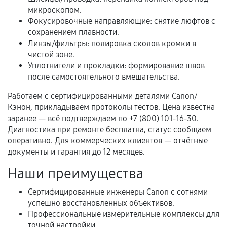
микроскопом.
Фокусировочные направляющие: снятие люфтов с
Когда гарантия не действует
сохранением плавности.
Линзы/фильтры: полировка сколов кромки в
Нарушение правил эксплуатации,
чистой зоне.
механические повреждения, попадание влаги,
Уплотнители и прокладки: формирование швов
перегрев, коррозия.
после самостоятельного вмешательства.
Самостоятельный ремонт или вмешательство
Работаем с сертифицированными деталями Canon/
третьих лиц.
Кэнон, прикладываем протоколы тестов. Цена известна
Естественный износ деталей, если иное не
заранее — всё подтверждаем по +7 (800) 101-16-30.
предусмотрено отдельно.
Диагностика при ремонте бесплатна, статус сообщаем
оперативно. Для коммерческих клиентов — отчётные
Обращение после окончания гарантийного
документы и гарантия до 12 месяцев.
срока.
Наши преимущества
Программные сбои, если это не указано в
отдельных условиях.
Сертифицированные инженеры Canon с сотнями
успешно восстановленных объективов.
Профессиональные измерительные комплексы для
точной настройки.