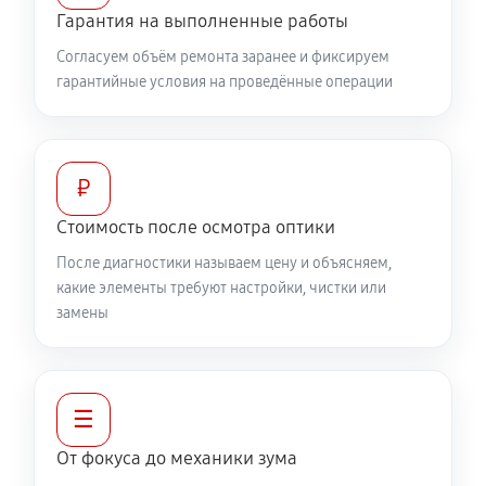
Гарантия на выполненные работы
360 руб
60 минут
Согласуем объём ремонта заранее и фиксируем
гарантийные условия на проведённые операции
Разблокировка заклинивания
500 руб
60 минут
Протяжка соединений трансфокатора
₽
1040 руб
60 минут
Стоимость после осмотра оптики
После диагностики называем цену и объясняем,
Замена светофильтра объектива Canon EF-M 28mm
какие элементы требуют настройки, чистки или
f/3.5 Macro IS STM
замены
810 руб
60 минут
☰
От фокуса до механики зума