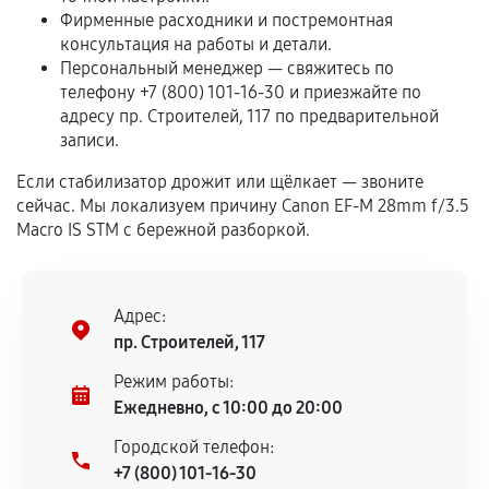
Если комплектующие куплены
Фирменные расходники и постремонтная
самостоятельно
консультация на работы и детали.
Персональный менеджер — свяжитесь по
Гарантия на выполненные работы может
телефону +7 (800) 101-16-30 и приезжайте по
сохраняться полностью или частично, если
адресу пр. Строителей, 117 по предварительной
соблюдены следующие условия:
записи.
Предоставленные детали подходят по
техническим параметрам и не имеют внешних
Если стабилизатор дрожит или щёлкает — звоните
сейчас. Мы локализуем причину Canon EF-M 28mm f/3.5
дефектов.
Macro IS STM с бережной разборкой.
Установка была выполнена нашим сервисным
центром.
При этом гарантия на сами комплектующие
Адрес:
остается на стороне производителя или
пр. Строителей, 117
продавца. За качество сторонних деталей
сервисный центр ответственности не несет.
Режим работы:
Ежедневно, с 10:00 до 20:00
Городской телефон:
+7 (800) 101-16-30