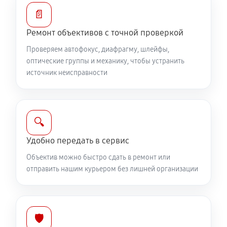
Устранение механических повреждений
📄
810 руб
60 минут
Ремонт объективов с точной проверкой
Ремонт электроники объектива Canon EF-M 28mm
Проверяем автофокус, диафрагму, шлейфы,
f/3.5 Macro IS STM
оптические группы и механику, чтобы устранить
источник неисправности
810 руб
60 минут
Ремонт шлейфа оптического стабилизатора
540 руб
60 минут
🔍
Удобно передать в сервис
Ремонт передней линзы объектива
Объектив можно быстро сдать в ремонт или
720 руб
60 минут
отправить нашим курьером без лишней организации
Ремонт механических узлов
1710 руб
60 минут
🛡️
Ремонт кольца зуммирования