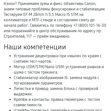
Кэнон? Принимаем зумы и фикс-объективы Canon,
Документы для подтверждения
знаем типовые проблемы фокусировки и стабилизации.
гарантии
Тестируем EF-M 28mm f/3.5 Macro IS STM на
коллиматоре и MTF-стенде и составляем смету до
Гарантийный талон.
начала работ. Свяжитесь по телефону +7 (800) 101-16-30
или подъезжайте в центр обслуживания по адресу пр.
Акт выполненных работ с датой, перечнем
Строителей, 117 — приём ежедневно.
услуг и сроком гарантии.
Наши компетенции
Документы на установленные комплектующие
и кассовый чек.
Устранение децентровки при «мыле» по краям с
снятием тест-чартов.
Мотор USM/STM/Nano USM: устранение рывков и
шума с тестом трекинга.
Расширенная гарантия
Стабилизатор изображения IS: замена модуля с
логированием параметров.
В некоторых случаях возможно оформление
Лепестки и привод: замена блока с проверкой
расширенной гарантии. Стоимость, сроки и
выдержек.
условия продления согласовываются отдельно и
Крепёж и контакты: правка геометрии с тестом
фиксируются в документах.
совместимости.
Шлейфы/проводка: перепайка коннекторов под