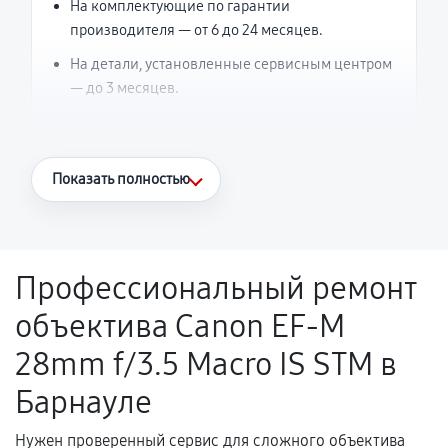
На комплектующие по гарантии
производителя — от 6 до 24 месяцев.
На детали, установленные сервисным центром
— до 3 месяцев.
Что считается гарантийным случаем
Показать полностью
Повторное возникновение неисправности,
напрямую связанной с выполненным
ремонтом.
Профессиональный ремонт
Поломка установленной детали при
объектива Canon EF-M
нормальной эксплуатации в течение
гарантийного срока.
28mm f/3.5 Macro IS STM в
Несоответствие комплектующей заявленным
Барнауле
техническим характеристикам.
Нужен проверенный сервис для сложного объектива